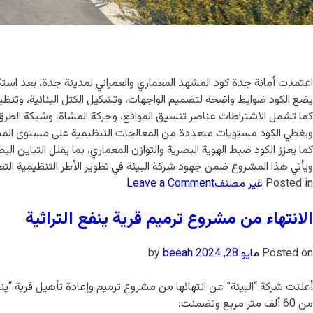
اعتمدت أمانة جدة كود المشهد المعماري والعمراني لمدينة جدة، بعد استك
يضع الكود ضوابط واضحة لتصميم الواجهات، وتشكيل الكتل البنائية، وتنظيم 
كما تشمل الاشتراطات عناصر تنسيق المواقع، وحركة المشاة، وشبكة الطرق و
ويغطي الكود مستويات متعددة من المعالجات التنظيمية على مستوى المبنى و
كما يعزز الكود ضبط الهوية البصرية والتوازن المعماري، بما يقلل التباين ال
ويأتي هذا المشروع ضمن جهود شركة البيئة في تطوير الأطر التنظيمية التط
Posted in
غير مصنف
Leave a Comment
الانتهاء من مشروع ترميم قرية ينفع التراثية
Posted on
مايو 28, 2024
by
beeah
أعلنت شركة “البيئة” عن انتهائها من مشروع ترميم وإعادة تأهيل قرية “ينفع
من 60 ألف متر مربع وتضمنت: