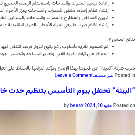
إعادة ترميم الممرات والساحات باستخدام الرصف الحجري للمح
إنشاء نظام إضاءة متطور للممرات والساحات يعزز الأجواء اللي
تزيين المداخل والمخارج والممرات والساحات بالبساتين الخ
إنشاء نظام صرف طبيعي لمياه الأمطار بالطرق التقليدية وا
نتائج المشروع:
تم تصميم القرية بأسلوب رائع يتيح للزوار فرصة التنقل فيها
الحفاظ على تراث القرية الغني وتعزيز السياحة وتحسين جودة 
تعرب شركة “البيئة” عن فخرها بهذا الإنجاز وتؤكد التزامها بالحفاظ على ال
Posted in
غير مصنف
Leave a Comment
”البيئة“ تحتفل بيوم التأسيس بتنظيم حدث خ
Posted on
مايو 28, 2024
by
beeah