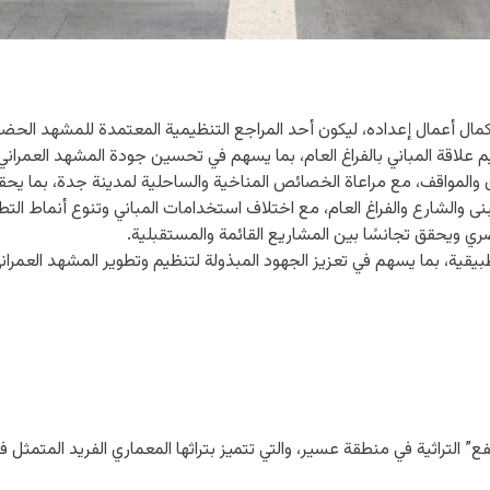
مال أعمال إعداده، ليكون أحد المراجع التنظيمية المعتمدة للمشهد الحضر
علاقة المباني بالفراغ العام، بما يسهم في تحسين جودة المشهد العمراني و
المواقف، مع مراعاة الخصائص المناخية والساحلية لمدينة جدة، بما يحقق ا
الشارع والفراغ العام، مع اختلاف استخدامات المباني وتنوع أنماط التطوي
بصري ويحقق تجانسًا بين المشاريع القائمة والمستقبلية.
بيقية، بما يسهم في تعزيز الجهود المبذولة لتنظيم وتطوير المشهد العمرا
” التراثية في منطقة عسير، والتي تتميز بتراثها المعماري الفريد المتمثل 