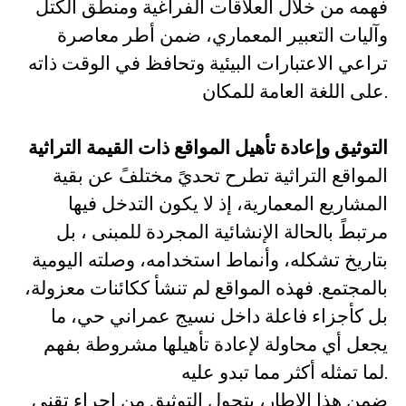
فهمه من خلال العلاقات الفراغية ومنطق الكتل
وآليات التعبير المعماري، ضمن أطر معاصرة
تراعي الاعتبارات البيئية وتحافظ في الوقت ذاته
على اللغة العامة للمكان.
التوثيق وإعادة تأهيل المواقع ذات القيمة التراثية
المواقع التراثية تطرح تحديً مختلفً عن بقية
المشاريع المعمارية، إذ لا يكون التدخل فيها
مرتبطً بالحالة الإنشائية المجردة للمبنى ، بل
بتاريخ تشكله، وأنماط استخدامه، وصلته اليومية
بالمجتمع. فهذه المواقع لم تنشأ ككائنات معزولة،
بل كأجزاء فاعلة داخل نسيج عمراني حي، ما
يجعل أي محاولة لإعادة تأهيلها مشروطة بفهم
لما تمثله أكثر مما تبدو عليه.
ضمن هذا الإطار، يتحول التوثيق من إجراء تقني